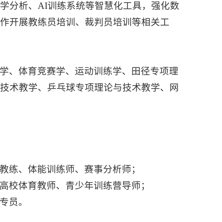
学分析、AI训练系统等智慧化工具，强化数
作开展教练员培训、裁判员培训等相关工
学、体育竞赛学、运动训练学、田径专项理
与技术教学、乒乓球专项理论与技术教学、网
教练、体能训练师、赛事分析师；
高校体育教师、青少年训练营导师；
专员。