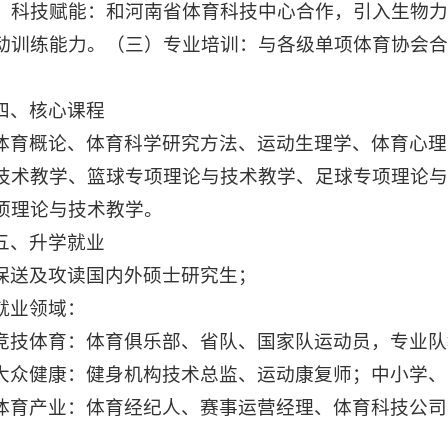
）科技赋能：和河南省体育科技中心合作，引入生物力
动训练能力。（三）专业培训：与各级单项体育协会合
四、核心课程
体育概论、体育科学研究方法、运动生理学、体育心理
技术教学、篮球专项理论与技术教学、足球专项理论
项理论与技术教学。
五、升学就业
保送及攻读国内外硕士研究生；
就业领域：
竞技体育：体育俱乐部、省队、国家队运动员，专业队
大众健康：健身机构技术总监、运动康复师；中小学、
体育产业：体育经纪人、赛事运营经理、体育科技公司