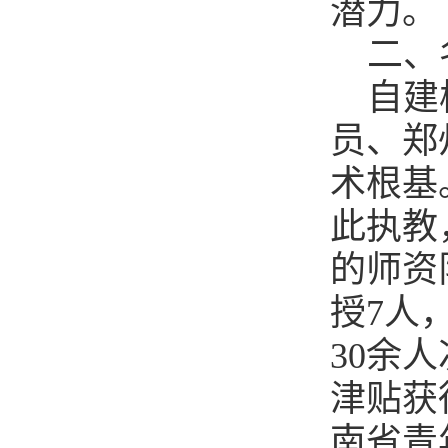
潜力。
二、
自建
员、郑
术根基
此执教
的师资
授7人
30余
津贴获
南省青