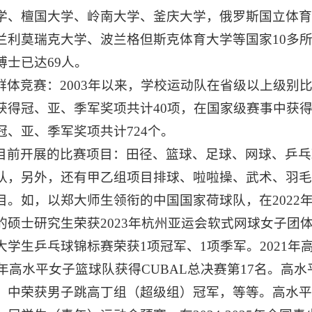
学、檀国大学、岭南大学、釜庆大学，俄罗斯国立体
兰利莫瑞克大学、波兰格但斯克体育大学等国家10多
博士已达69人。
群体竞赛：2003年以来，学校运动队在省级以上级别比
获得冠、亚、季军奖项共计40项，在国家级赛事中获得
冠、亚、季军奖项共计724个。
目前开展的比赛项目：田径、篮球、足球、网球、乒乓
队，另外，还有甲乙组项目排球、啦啦操、武术、羽
目。如，以郑大师生领衔的中国国家荷球队，在2022
的硕士研究生荣获2023年杭州亚运会软式网球女子团体
大学生乒乓球锦标赛荣获1项冠军、1项季军。2021年高
25年高水平女子篮球队获得CUBAL总决赛第17名。高
）中荣获男子跳高丁组（超级组）冠军，等等。高水平足