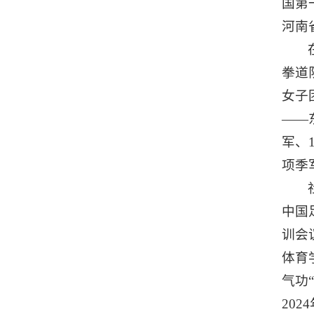
国第
河南
拳道
女子
——
军、
项季
中国
训会
体育
气功
20