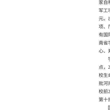
家自
军工
元。
项、
有国
南省
心、
点，
校生
批河
校前
第十