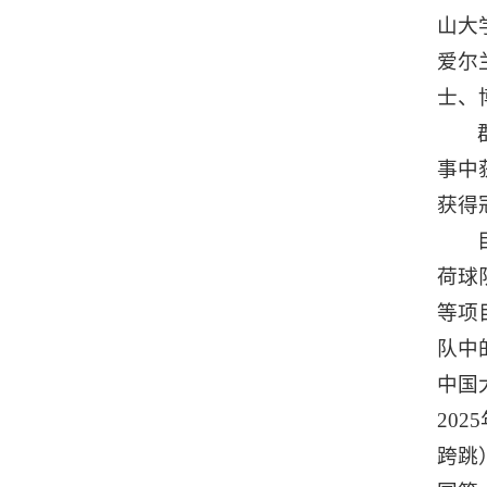
山大
爱尔
士、
事中
获得
荷球
等项
队中
中国
20
跨跳