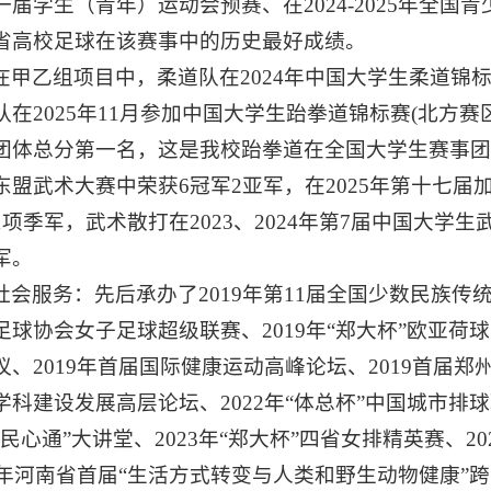
一届学生（青年）运动会预赛、在2024-2025年全
省高校足球在该赛事中的历史最好成绩。
在甲乙组项目中，柔道队在2024年中国大学生柔道锦标
队在2025年11月参加中国大学生跆拳道锦标赛(北方赛
团体总分第一名，这是我校跆拳道在全国大学生赛事团体
东盟武术大赛中荣获6冠军2亚军，在2025年第十七届
1项季军，武术散打在2023、2024年第7届中国大学
军。
社会服务：先后承办了2019年第11届全国少数民族传统
足球协会女子足球超级联赛、2019年“郑大杯”欧亚荷
议、2019年首届国际健康运动高峰论坛、2019首届郑
学科建设发展高层论坛、2022年“体总杯”中国城市排球联
“民心通”大讲堂、2023年“郑大杯”四省女排精英赛、
24年河南省首届“生活方式转变与人类和野生动物健康”跨