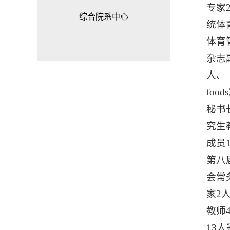
专家
综合院系中心
统体
体育管
杂志副主
人、《H
fo
秘书
究生
成员
第八
会常
家2
教师
13