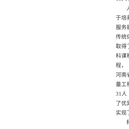
于培
服务
传统
取得
科课
程，
河南
量工
31
了优
实现