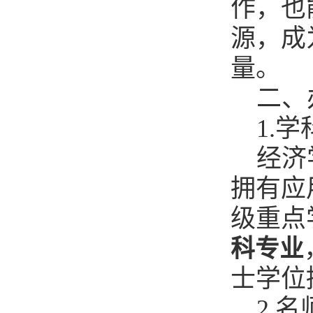
作，也
源，成
量。
二、
1.
经济
拥有应
级重点
科专业
士学位
2.