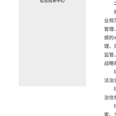
综合院系中心
业规
管理
感的
理、
监管
战略
法治
治信
索、