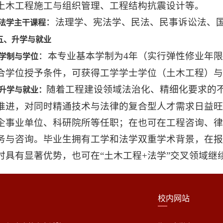
土木工程施工与组织管理、工程结构抗震设计等。
‌：法理学、宪法学、民法、民事诉讼法、
·‌法学主干课程
五、升学与就业
‌：本专业基本学制为‌4年‌（实行弹性修业年
‌学制与学位
合学位授予条件，可获得‌工学学士学位（土木工程）与
随着工程建设领域法治化、精细化要求的不
‌升学与就业‌：
推进，对同时精通技术与法律的复合型人才需求‌日益旺
企事业单位‌、科研院所等‌任职；在也可在‌工程咨询、
务与咨询。毕业生拥有工学和法学双重学术背景，在
时具有显著优势，也可在“土木工程+法学”交叉领域继
校内网站