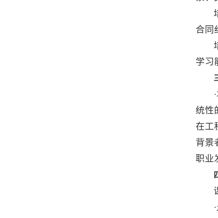
合同
学习
统性
在工
背景
职业
·