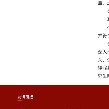
量、
·
并符
·
深入
关、
律服
究生
友情链接