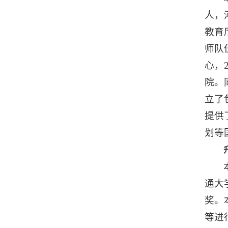
人，
教育
师队
心，
院。
立了
提供
划等
通大
奖。
等进