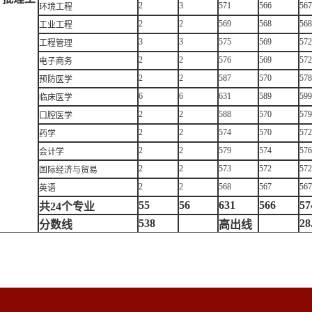
2
3
571
566
567
环境工程
2
2
569
568
568
工业工程
3
3
575
569
572
工程管理
2
2
576
569
572
电子商务
2
2
587
570
578
预防医学
6
6
631
589
599
临床医学
2
2
588
570
579
口腔医学
2
2
574
570
572
药学
2
2
579
574
576
会计学
2
2
573
572
572
国际经济与贸易
2
2
568
567
567
英语
55
56
631
566
57
共24个专业
538
28
分数线
高出线