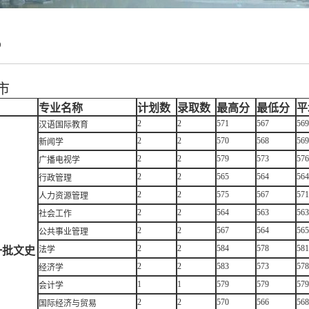
5
市
专业名称
计划数
录取数
最高分
最低分
平
2
2
571
567
569
汉语国际教育
2
2
570
568
569
新闻学
2
2
579
573
576
广播电视学
2
2
565
564
564
行政管理
2
2
575
567
571
人力资源管理
2
2
564
563
563
社会工作
2
2
567
564
565
公共事业管理
2
2
584
578
581
一批文史
法学
2
2
583
573
578
经济学
1
1
579
579
579
会计学
2
2
570
566
568
国际经济与贸易