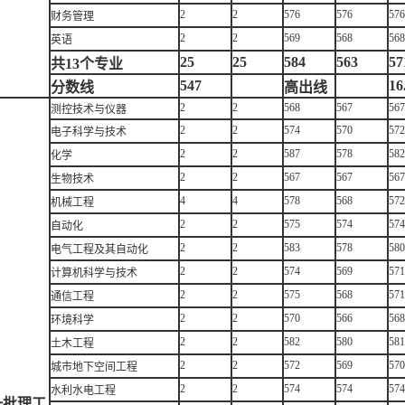
2
2
576
576
576
财务管理
2
2
569
568
568
英语
25
25
584
563
57
共13个专业
547
16
分数线
高出线
2
2
568
567
567
测控技术与仪器
2
2
574
570
572
电子科学与技术
2
2
587
578
582
化学
2
2
567
567
567
生物技术
4
4
578
568
572
机械工程
2
2
575
574
574
自动化
2
2
583
578
580
电气工程及其自动化
2
2
574
569
571
计算机科学与技术
2
2
575
568
571
通信工程
2
2
570
566
568
环境科学
2
2
582
580
581
土木工程
2
2
572
569
570
城市地下空间工程
2
2
574
574
574
水利水电工程
一批理工