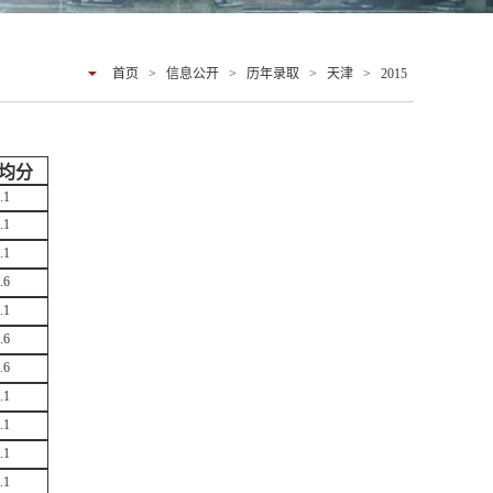
首页
>
信息公开
>
历年录取
>
天津
>
2015
均分
.1
.1
.1
.6
.1
.6
.6
.1
.1
.1
.1