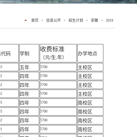
首页
>
信息公开
>
招生计划
>
安徽
>
2019
收费标准
标代码
学制
办学地点
（元
/
生
.
年）
03
五年
5700
主校区
02
四年
5700
主校区
02
四年
5700
主校区
02
四年
5700
主校区
05
四年
5700
南校区
05
四年
5700
南校区
02
四年
5700
南校区
01
四年
5700
南校区