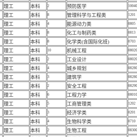
理工
本科
2
预防医学
1004
理工
本科
8
管理科学与工程类
1201
理工
本科
4
能源动力类
0805
理工
本科
8
化工与制药类
0813
理工
本科
8
化学类
(
含国际化班
)
0703
理工
本科
10
机械工程
0802
理工
本科
2
工业设计
0802
理工
本科
4
城乡规划
0828
理工
本科
3
建筑学
0828
理工
本科
2
安全工程
0829
理工
本科
6
工程力学
0801
理工
本科
5
工商管理类
1202
理工
本科
3
经济学类
0201
理工
本科
4
生物科学类
0710
理工
本科
2
生物工程
0830