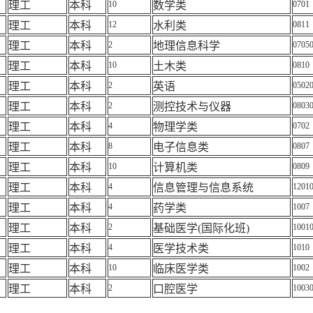
理工
本科
10
数学类
0701
理工
本科
12
水利类
0811
理工
本科
2
地理信息科学
0705
理工
本科
10
土木类
0810
理工
本科
2
英语
0502
理工
本科
2
测控技术与仪器
0803
理工
本科
4
物理学类
0702
理工
本科
8
电子信息类
0807
理工
本科
10
计算机类
0809
理工
本科
4
信息管理与信息系统
1201
理工
本科
4
药学类
1007
理工
本科
2
基础医学
(
国际化班
)
1001
理工
本科
4
医学技术类
1010
理工
本科
10
临床医学类
1002
理工
本科
2
口腔医学
1003