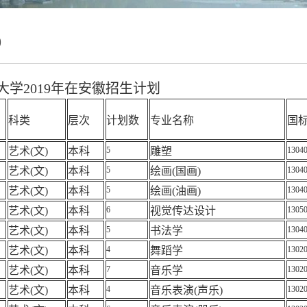
9
大学2019年在安徽招生计划
科类
层次
计划数
专业名称
国
艺术
(
文
)
本科
5
雕塑
1304
艺术
(
文
)
本科
5
绘画
(
国画
)
1304
艺术
(
文
)
本科
5
绘画
(
油画
)
1304
艺术
(
文
)
本科
6
视觉传达设计
1305
艺术
(
文
)
本科
5
书法学
1304
艺术
(
文
)
本科
4
舞蹈学
1302
艺术
(
文
)
本科
7
音乐学
1302
艺术
(
文
)
本科
4
音乐表演
(
声乐
)
1302