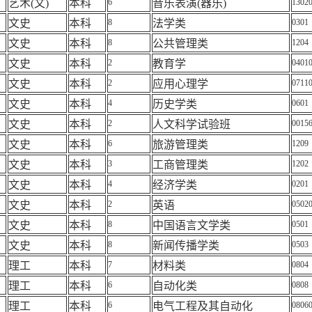
艺术
(
文
)
本科
6
音乐表演
(
器乐
)
1302
文史
本科
8
法学类
0301
文史
本科
8
公共管理类
1204
文史
本科
2
教育学
0401
文史
本科
2
应用心理学
0711
文史
本科
4
历史学类
0601
文史
本科
2
人文科学试验班
0015
文史
本科
6
旅游管理类
1209
文史
本科
3
工商管理类
1202
文史
本科
4
经济学类
0201
文史
本科
2
英语
0502
文史
本科
8
中国语言文学类
0501
文史
本科
8
新闻传播学类
0503
理工
本科
7
材料类
0804
理工
本科
6
自动化类
0808
理工
本科
6
电气工程及其自动化
0806