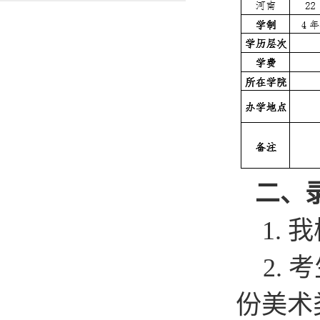
二、
1.
我
2.
考
份美术