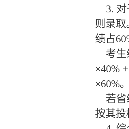
3.
对
则录取
绩占6
考生
×40%
×60%
若省
按其投
4.
综