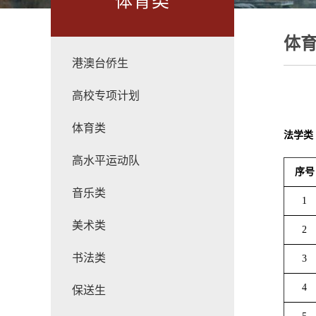
体育类
体
港澳台侨生
高校专项计划
体育类
法学类
高水平运动队
序号
音乐类
1
美术类
2
书法类
3
4
保送生