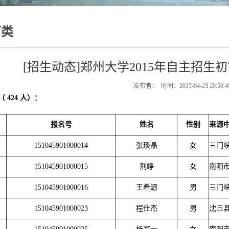
育类
[招生动态]郑州大学2015年自主招
发布者： 时间：2015-04-23 20:50
（
424
人）：
报名号
姓名
性别
来源
151045901000014
张琰晶
女
三门
151045901000015
荆峥
女
南阳
151045901000016
王希源
男
三门
151045901000023
程仕杰
男
沈丘