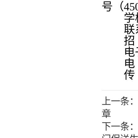
号（45
学校
联系
招 生 网
电子信箱
电 话：
传 真：
上一条：
章
下一条：