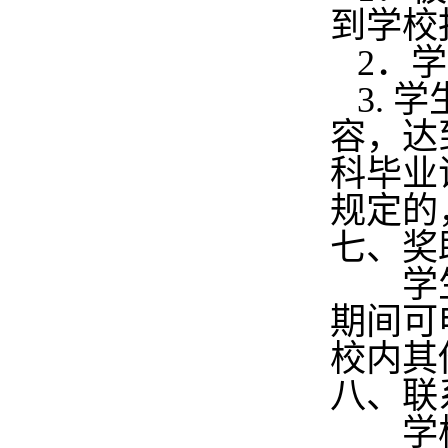
到学校
2
．
学
3.
学
容，达
科毕业
规定的
七、奖
学生报
期间可
校内其
八、联
学校地