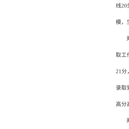
线2
模，
取工
21
录取
高分