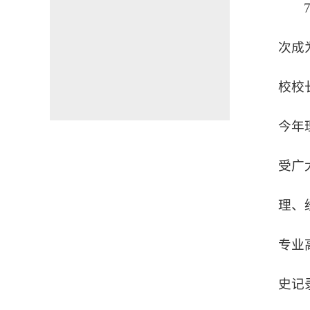
次成
校校
今年
受广
理、
专业
史记