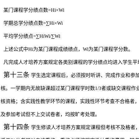
某门课程学分绩点数
=Hi
×
Wi
学期总学分绩点数
=
∑
Hi
×
Wi
平均学分绩点
=
∑
HiWi/
∑
Wi
上述公式中
Hi
为某门课程成绩绩点，
Wi
为某门课程学分数。
凡完成人才培养方案规定各类别课程的学分绩点均进入学生平
第十三条
学生选定课程后，必须按时听讲、完成作业和参
考核。一学期内无故缺课超过某门课程学时数
1/3
者或缺交课程作
考核资格；含实践性教学环节的课程，实践性环节考查不合格者
以及参加考试但不上交试卷者，均按旷考处理。
第十四条
学生修读人才培养方案规定课程但考核不及格者