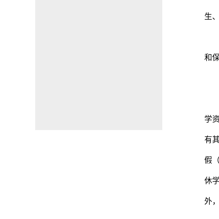
生
和
学
有
假
休
外