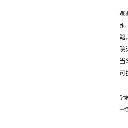
通
养
籍
院
当
可
学
一