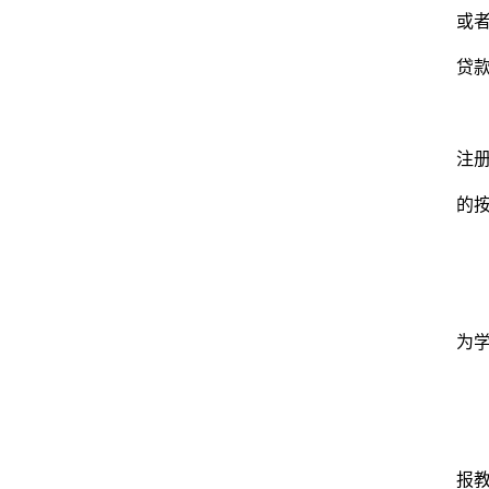
或
贷
注
的
为
报