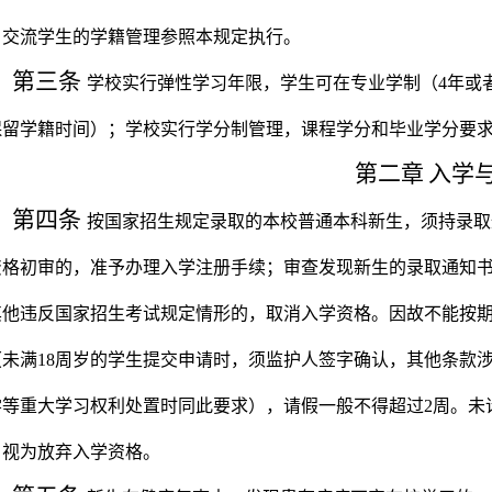
、交流学生的学籍管理参照本规定执行。
第三条
学校实行弹性学习年限，学生可在专业学制（
4
年或
保留学籍时间）；学校实行学分制管理，课程学分和毕业学分要
第二章
入学
第四条
按国家招生规定录取的本校普通本科新生，须持录取
资格初审的，准予办理入学注册手续；审查发现新生的录取通知
其他违反国家招生考试规定情形的，取消入学资格。因故不能按
（未满
18
周岁的学生提交申请时，须监护人签字确认，其他条款
学等重大学习权利处置时同此要求），请假一般不得超过
2
周。未
，视为放弃入学资格。