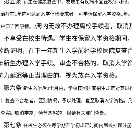
第五条
新生在健康复查中，发现患有疾病不宜在校学习的，
过治疗在
1
年内可达到入学体检要求者，可申请保留入学资格
1
年
周内无故不办理离校手续者，取消
，户口迁回原籍。
2
，不享受在校生待遇。学生在保留入学资格期间
诊断证明，在下一年新生入学前经学校医院复查
年新生办理入学手续。审查不合格的，取消入学
抗力延迟等正当理由的，视为放弃入学资格。
第六条
新生入学后
3
个月内，学校按照国家招生规定对其进
籍；复查不合格者，区别情况，予以处理，直至取消入学资格。
经查实即取消学籍；情节恶劣的，报请有关部门查处。
第七条
在校生必须在每学期开学初规定时间内到校办理注册