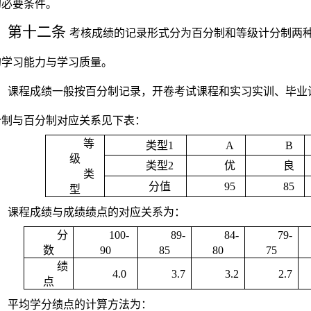
的必要条件。
第十二条
考核成绩的记录形式分为百分制和等级计分制两
的学习能力与学习质量。
课程成绩一般按百分制记录，开卷考试课程和实习实训、毕业
分制与百分制对应关系见下表：
等
类型
1
A
B
级
类型
2
优
良
类
分值
95
85
型
课程成绩与成绩绩点的对应关系为：
分
100-
89-
84-
79-
数
90
85
80
75
绩
4.0
3.7
3.2
2.7
点
平均学分绩点的计算方法为：