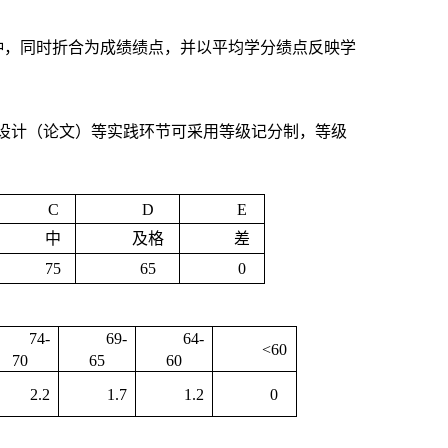
种，同时折合为成绩绩点，并以平均学分绩点反映学
设计（论文）等实践环节可采用等级记分制，等级
C
D
E
中
及格
差
75
65
0
74-
69-
64-
<60
70
65
60
2.2
1.7
1.2
0