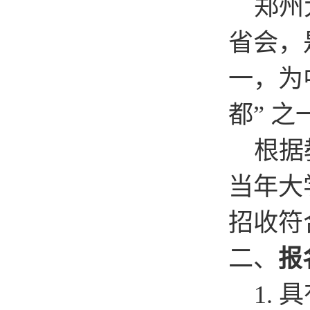
郑州
省会，
一，为
都” 
根据
当年大
招收符
二、
报
1.
具