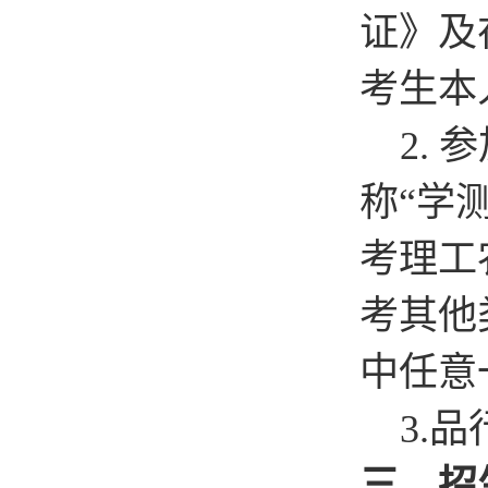
证》及
考生本
2.
参
称“学
考理工
考其他
中任意
3.
品
三、招