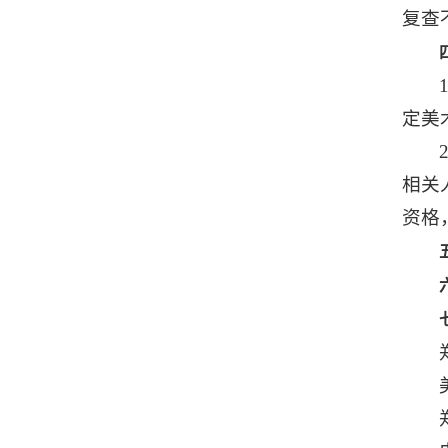
复查
定美
相关
资格