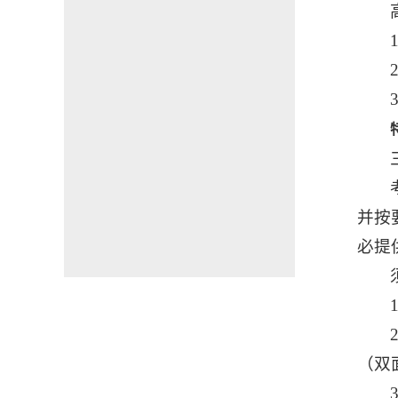
并按
必提
（双