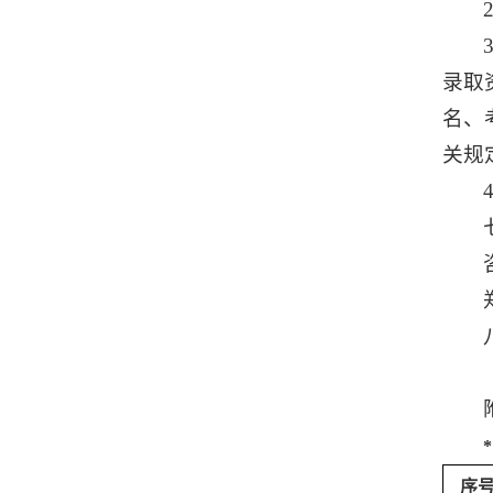
录取
名、
关规
*
序