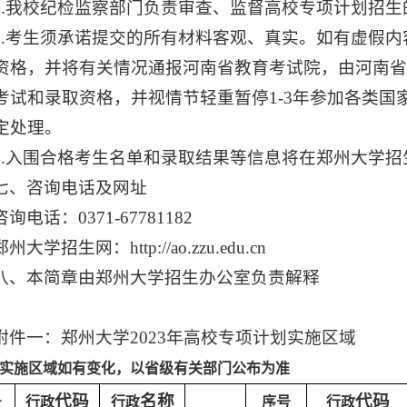
2.我校纪检监察部门负责审查、监督高校专项计划招生的全过
3.考生须承诺提交的所有材料客观、真实。如有虚假
资格，并将有关情况通报河南省教育考试院，由河南省
考试和录取资格，并视情节轻重暂停1-3年参加各类
定处理。
4.入围合格考生名单和录取结果等信息将在郑州大学
七、咨询电话及网址
咨询电话：0371-67781182
郑州大学招生网：http://ao.zzu.edu.cn
八、本简章由郑州大学招生办公室负责解释
附件一：郑州大学2023年高校专项计划实施区域
实施区域如有变化，以省级有关部门公布为准
代码
名称
代码
号
行政
行政
序号
行政