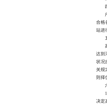
合格
站进
达到
状况
关规
则择
决定