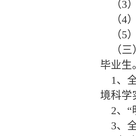
（3）
（4）
（5）
（三）
毕业生
1、全
境科学
2、“
3、全