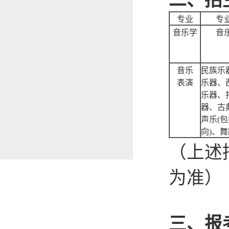
二、招
专业
专
音乐学
音
音乐
民族乐
表演
乐器、
乐器、
器、古
声乐(
向)、
（上述
为准）
三、报