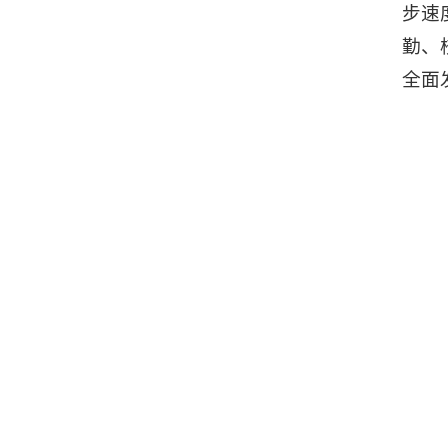
步速
勤、
全面